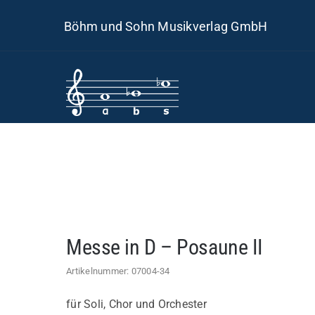
Skip
Böhm und Sohn Musikverlag GmbH
to
content
Messe in D – Posaune II
Artikelnummer:
07004-34
für Soli, Chor und Orchester