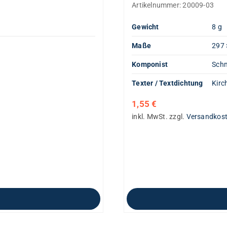
Artikelnummer:
20009-03
Gewicht
8 g
Maße
297 
Komponist
Schm
Texter / Textdichtung
Kirc
1,55
€
inkl. MwSt.
zzgl.
Versandkos