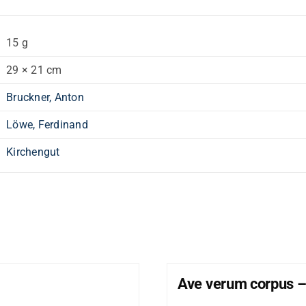
15 g
29 × 21 cm
Bruckner, Anton
Löwe, Ferdinand
Kirchengut
Ave verum corpus –