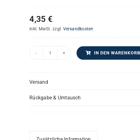
4,35
€
inkl. MwSt.
zzgl.
Versandkosten
IN DEN WARENKOR
Messe
in
D
Versand
–
Posaune
Rückgabe & Umtausch
II
Menge
Zusätzliche Information