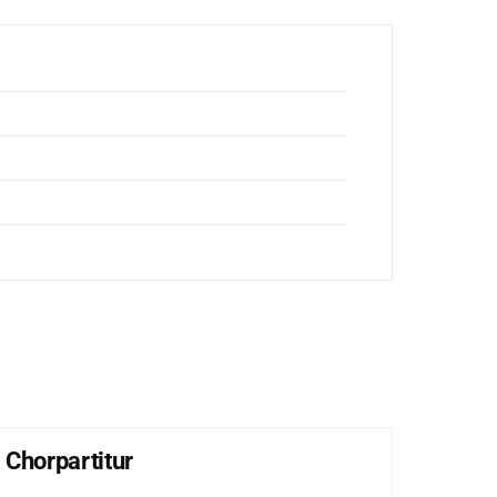
 Chorpartitur
Lob