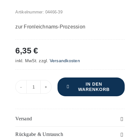
Artikelnummer:
04466-39
zur Fronleichnams-Prozession
6,35
€
inkl. MwSt.
zzgl.
Versandkosten
IN DEN
WARENKORB
Vier
lateinische
Gesänge
und
Versand
"Pange
Rückgabe & Umtausch
lingua"