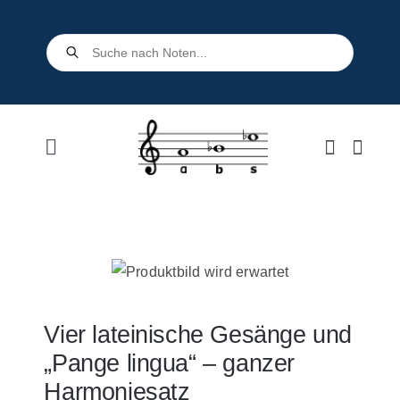
Skip
to
Products
search
content
Toggle
Navigation
Home
Shop
Über uns
Vier lateinische Gesänge und
„Pange lingua“ – ganzer
Kontakt
Harmoniesatz