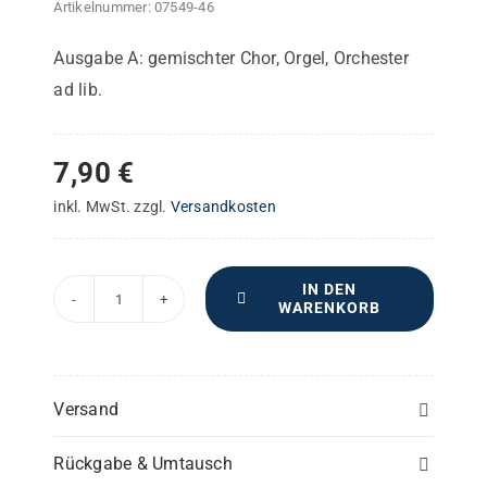
Artikelnummer:
07549-46
Ausgabe A: gemischter Chor, Orgel, Orchester
ad lib.
7,90
€
inkl. MwSt.
zzgl.
Versandkosten
IN DEN
WARENKORB
Haec
Dies
-
ganzer
Versand
Streichersatz
Rückgabe & Umtausch
Menge