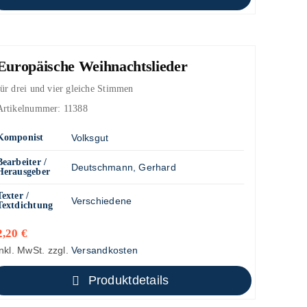
Europäische Weihnachtslieder
für drei und vier gleiche Stimmen
Artikelnummer:
11388
Komponist
Volksgut
Bearbeiter /
Deutschmann, Gerhard
Herausgeber
Texter /
Verschiedene
Textdichtung
2,20
€
inkl. MwSt.
zzgl.
Versandkosten
Produktdetails