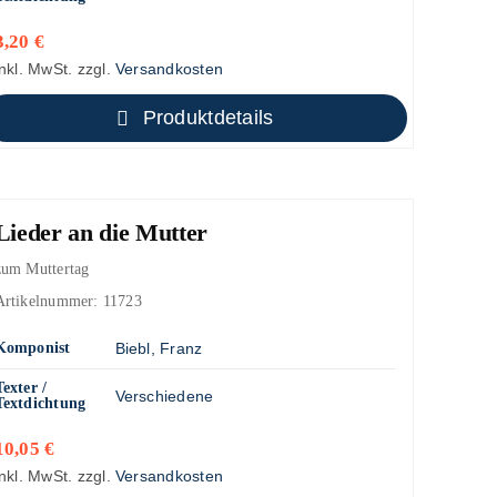
3,20
€
inkl. MwSt.
zzgl.
Versandkosten
Produktdetails
Lieder an die Mutter
zum Muttertag
Artikelnummer:
11723
Komponist
Biebl, Franz
Texter /
Verschiedene
Textdichtung
10,05
€
inkl. MwSt.
zzgl.
Versandkosten