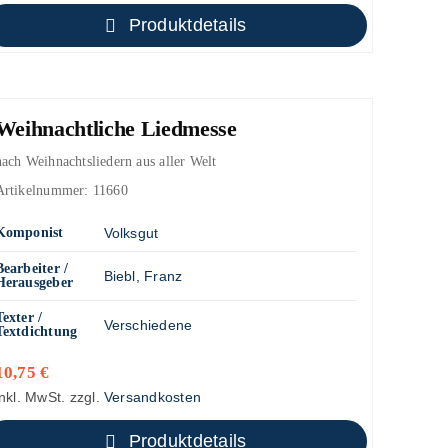
Produktdetails
Weihnachtliche Liedmesse
nach Weihnachtsliedern aus aller Welt
Artikelnummer:
11660
Komponist
Volksgut
Bearbeiter /
Biebl, Franz
Herausgeber
Texter /
Verschiedene
Textdichtung
10,75
€
inkl. MwSt.
zzgl.
Versandkosten
Produktdetails