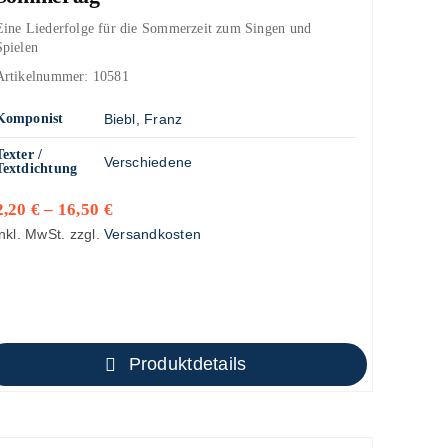
Eine Liederfolge für die Sommerzeit zum Singen und
Spielen
Artikelnummer:
10581
Komponist
Biebl, Franz
Texter /
Verschiedene
Textdichtung
2,20
€
–
16,50
€
inkl. MwSt.
zzgl.
Versandkosten
Produktdetails