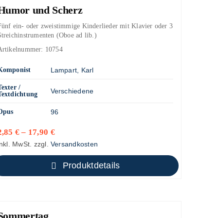
Humor und Scherz
Fünf ein- oder zweistimmige Kinderlieder mit Klavier oder 3
Streichinstrumenten (Oboe ad lib.)
Artikelnummer:
10754
Komponist
Lampart, Karl
Texter /
Verschiedene
Textdichtung
Opus
96
2,85
€
–
17,90
€
inkl. MwSt.
zzgl.
Versandkosten
Produktdetails
Sommertag