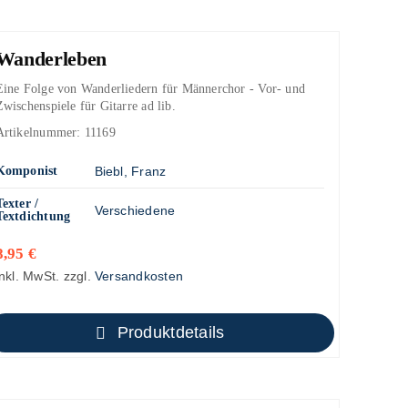
Wanderleben
Eine Folge von Wanderliedern für Männerchor - Vor- und
Zwischenspiele für Gitarre ad lib.
Artikelnummer:
11169
Komponist
Biebl, Franz
Texter /
Verschiedene
Textdichtung
8,95
€
inkl. MwSt.
zzgl.
Versandkosten
Produktdetails