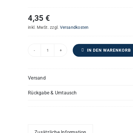
4,35
€
inkl. MwSt.
zzgl.
Versandkosten
IN DEN WARENKORB
Messe
in
D
Versand
–
Flöte
Rückgabe & Umtausch
II
Menge
Zusätzliche Information