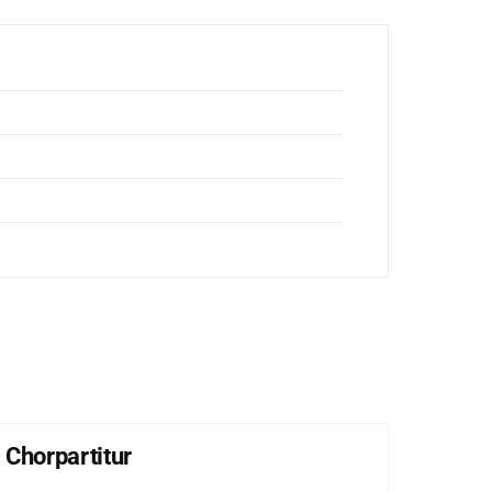
 Chorpartitur
Lob