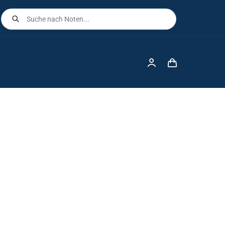
Products
search