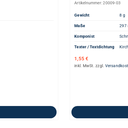
Artikelnummer:
20009-03
Gewicht
8 g
Maße
297 
Komponist
Schm
Texter / Textdichtung
Kirc
1,55
€
inkl. MwSt.
zzgl.
Versandkos