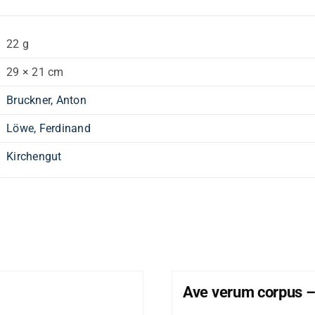
22 g
29 × 21 cm
Bruckner, Anton
Löwe, Ferdinand
Kirchengut
Ave verum corpus –