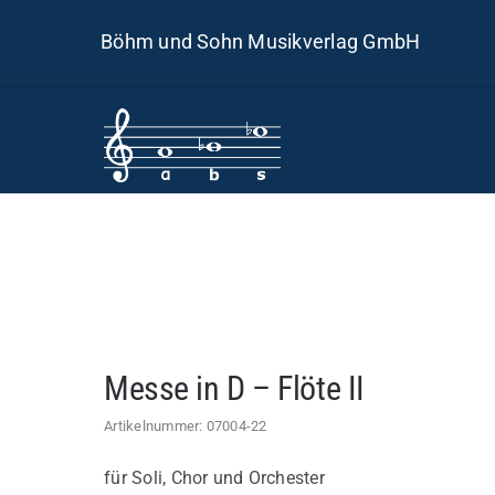
Skip
Böhm und Sohn Musikverlag GmbH
to
content
Messe in D – Flöte II
Artikelnummer:
07004-22
für Soli, Chor und Orchester