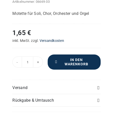
Artikelnummer:
06669-33
Motette für Soli, Chor, Orchester und Orgel
1,65
€
inkl. MwSt.
zzgl.
Versandkosten
IN DEN
WARENKORB
"Lauda
anima
mea"
–
Versand
Posaune(n)
Rückgabe & Umtausch
Menge