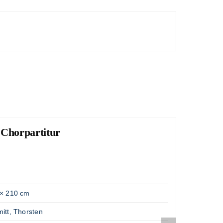
 Chorpartitur
Lob
"Große
Artik
Gewic
× 210 cm
Opus
itt, Thorsten
Komp