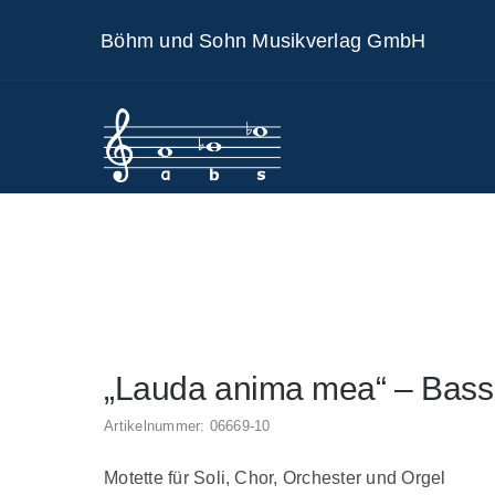
Skip
Böhm und Sohn Musikverlag GmbH
to
content
„Lauda anima mea“ – Bass 
Artikelnummer:
06669-10
Motette für Soli, Chor, Orchester und Orgel