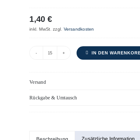
1,40
€
inkl. MwSt.
zzgl.
Versandkosten
IN DEN WARENKOR
"Lauda
anima
mea"
Versand
–
Bass
Rückgabe & Umtausch
(1)
-
Einzelstimme
Menge
Zusätzliche Information
Beschreibung