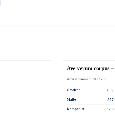
Ave verum corpus –
Artikelnummer:
20009-03
Gewicht
8 g
Maße
297 
Komponist
Schm