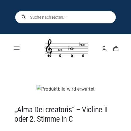
Skip
to
Products
search
content
Toggle
Navigation
Home
Shop
Über uns
„Alma Dei creatoris“ – Violine II
oder 2. Stimme in C
Kontakt