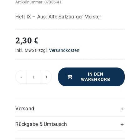
Artikelnummer:
07085-41
Heft IX – Aus: Alte Salzburger Meister
2,30
€
inkl. MwSt.
zzgl.
Versandkosten
IN DEN
WARENKORB
"Alma
Dei
creatoris"
–
Versand
Violine
Rückgabe & Umtausch
II
oder