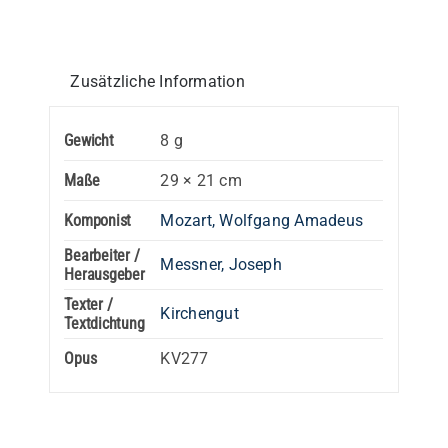
2.
Stimme
in
Zusätzliche Information
C
Menge
Gewicht
8 g
Maße
29 × 21 cm
Komponist
Mozart, Wolfgang Amadeus
Bearbeiter /
Messner, Joseph
Herausgeber
Texter /
Kirchengut
Textdichtung
Opus
KV277