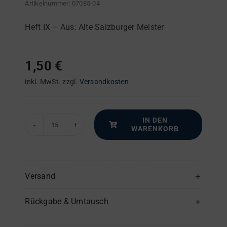
Artikelnummer:
07085-04
Heft IX – Aus: Alte Salzburger Meister
1,50
€
inkl. MwSt.
zzgl.
Versandkosten
IN DEN
WARENKORB
"Alma
Dei
creatoris"
–
Versand
Sopran
Rückgabe & Umtausch
(1)
-