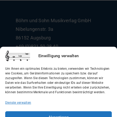
Böhm und Sohn
Musikverlag GmbH
Nibelungenstr. 3a
86152 Augsburg
+49 (0)821 50 28 40
info@boehm-und-sohn.de
Einwilligung verwalten
Um Ihnen ein optimales Erlebnis zu bieten, verwenden wir Technologien
wie Cookies, um Geräteinformationen zu speichern bzw. darauf
zuzugreifen. Wenn Sie diesen Technologien zustimmen, können wir
Daten wie das Surfverhalten oder eindeutige IDs auf dieser Website
Allgemeine Geschäftsbedingungen
verarbeiten. Wenn Sie Ihre Einwilligung nicht erteilen oder zurückziehen,
können bestimmte Merkmale und Funktionen beeinträchtigt werden.
(AGB)
Dienste verwalten
Datenschutzerklärung
Widerrufsbelehrung