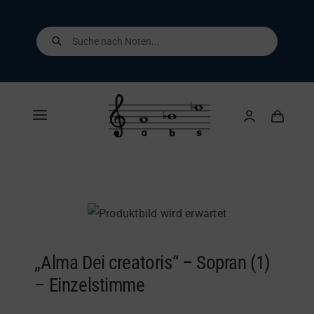
Skip
to
Products
search
content
Toggle
Navigation
Home
Shop
Über uns
„Alma Dei creatoris“ – Sopran (1)
– Einzelstimme
Kontakt