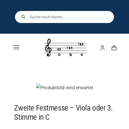
Skip
to
Products
search
content
Toggle
Navigation
Home
Shop
Über uns
Zweite Festmesse – Viola oder 3.
Stimme in C
Kontakt