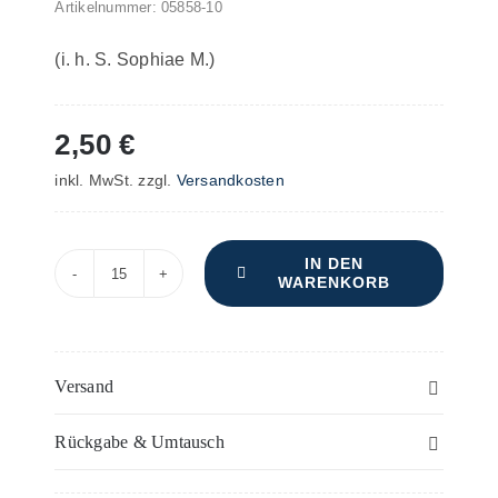
Artikelnummer:
05858-10
(i. h. S. Sophiae M.)
2,50
€
inkl. MwSt.
zzgl.
Versandkosten
IN DEN
WARENKORB
Zweite
Festmesse
–
Bass
Versand
(1)
Rückgabe & Umtausch
-
Einzelstimme