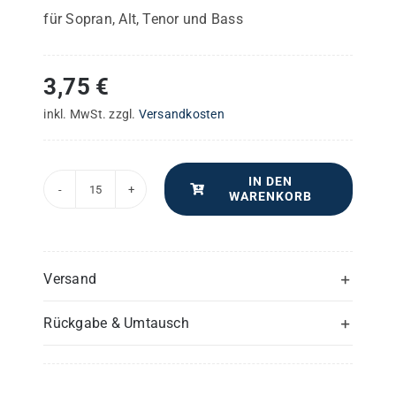
für Sopran, Alt, Tenor und Bass
3,75
€
inkl. MwSt.
zzgl.
Versandkosten
IN DEN
WARENKORB
Zwei
Vidi
aquam
–
Versand
Chorpartitur
Rückgabe & Umtausch
Menge