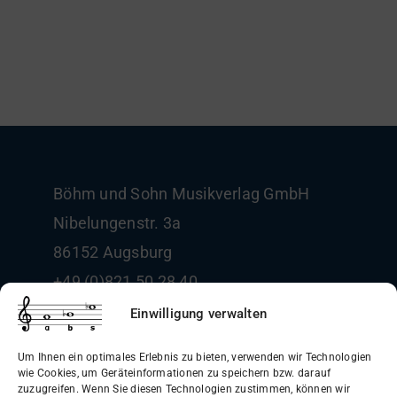
Böhm und Sohn
Musikverlag GmbH
Nibelungenstr. 3a
86152 Augsburg
+49 (0)821 50 28 40
info@boehm-und-sohn.de
Einwilligung verwalten
Um Ihnen ein optimales Erlebnis zu bieten, verwenden wir Technologien
wie Cookies, um Geräteinformationen zu speichern bzw. darauf
zuzugreifen. Wenn Sie diesen Technologien zustimmen, können wir