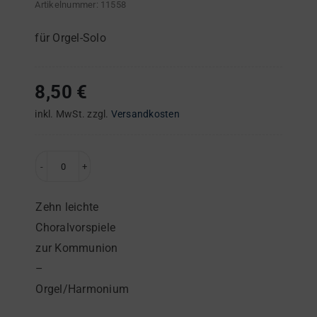
Artikelnummer:
11558
für Orgel-Solo
8,50
€
inkl. MwSt.
zzgl.
Versandkosten
Zehn
leichte
Zehn leichte
Choralvorspiele
Choralvorspiele
zur
zur Kommunion
Kommunion
–
–
Orgel/Harmonium
Orgel/Harmonium