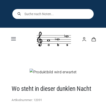
Skip
to
Products
search
content
Toggle
Navigation
Home
Shop
Über uns
Wo steht in dieser dunklen Nacht
Kontakt
Artikelnummer:
12091