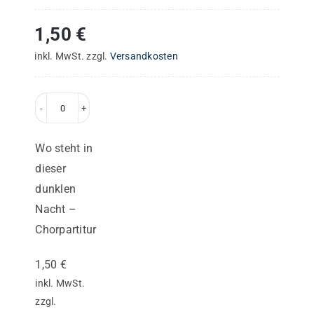
1,50
€
inkl. MwSt.
zzgl.
Versandkosten
Wo
steht
Wo steht in
in
dieser
dieser
dunklen
dunklen
Nacht –
Nacht
Chorpartitur
–
Chorpartitur
1,50
€
Menge
inkl. MwSt.
zzgl.