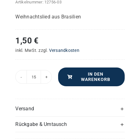
Artikelnummer:
12756-03
Weihnachtslied aus Brasilien
1,50
€
inkl. MwSt.
zzgl.
Versandkosten
IN DEN
WARENKORB
Wieder
ist
Dezember
–
Versand
Chorpartitur
Rückgabe & Umtausch
Menge