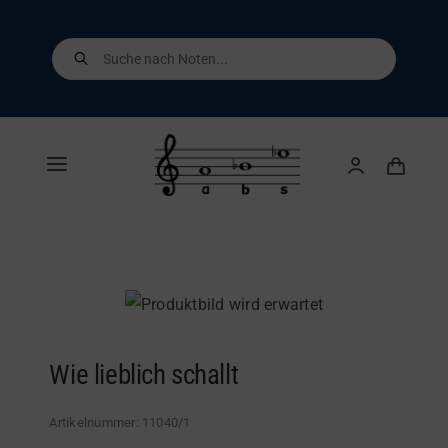
Skip
to
Products
search
content
Toggle
Navigation
Home
Shop
Über uns
Wie lieblich schallt
Kontakt
Artikelnummer:
11040/1