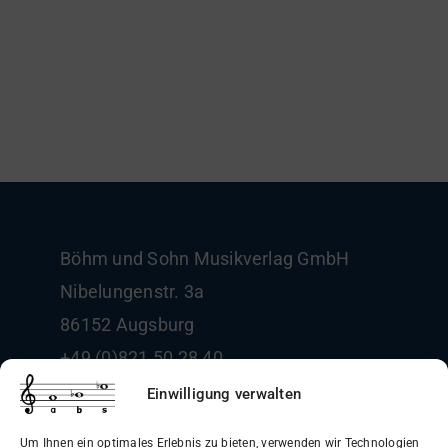
Böhm und Sohn
Musikverlag GmbH
Nibelungenstr. 3a
86152 Augsburg
+49 (0)821 50 28 40
info@boehm-und-sohn.de
Einwilligung verwalten
Um Ihnen ein optimales Erlebnis zu bieten, verwenden wir Technologien