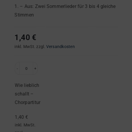
1. – Aus: Zwei Sommerlieder für 3 bis 4 gleiche
Stimmen
1,40
€
inkl. MwSt.
zzgl.
Versandkosten
Wie
lieblich
Wie lieblich
schallt
schallt –
–
Chorpartitur
Chorpartitur
Menge
1,40
€
inkl. MwSt.