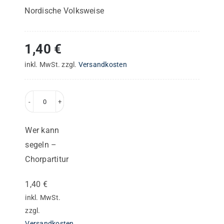
Nordische Volksweise
1,40
€
inkl. MwSt.
zzgl.
Versandkosten
Wer
kann
Wer kann
segeln
segeln –
–
Chorpartitur
Chorpartitur
Menge
1,40
€
inkl. MwSt.
zzgl.
Versandkosten