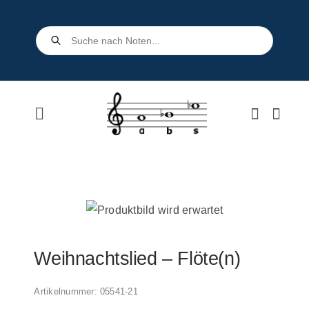
Skip
to
Products
search
content
Toggle
Navigation
Home
Shop
Über uns
Weihnachtslied – Flöte(n)
Kontakt
Artikelnummer:
05541-21