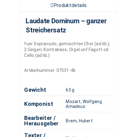
Produktdetails
Laudate Dominum – ganzer
Streichersatz
fuer Sopransolo, gemischten Chor (ad lib.),
2 Geigen, Kontrabass, Orgel unf Fagott od.
Cello (ad lib.)
Artikelnummer:
07531-46
Gewicht
63 g
Mozart, Wolfgang
Komponist
Amadeus
Bearbeiter /
Brem, Hubert
Herausgeber
Texter /