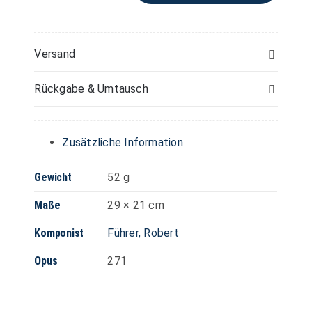
–
Orgel/Harmonium
Menge
Versand
Rückgabe & Umtausch
Zusätzliche Information
Gewicht
52 g
Maße
29 × 21 cm
Komponist
Führer, Robert
Opus
271