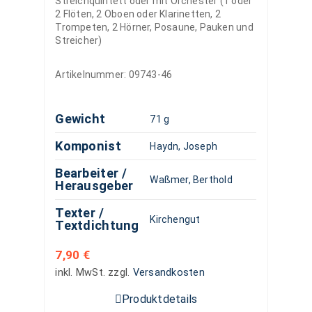
Streichquintett oder mit Orchester (1 oder
2 Flöten, 2 Oboen oder Klarinetten, 2
Trompeten, 2 Hörner, Posaune, Pauken und
Streicher)
Artikelnummer:
09743-46
Gewicht
71 g
Komponist
Haydn, Joseph
Bearbeiter /
Waßmer, Berthold
Herausgeber
Texter /
Kirchengut
Textdichtung
7,90
€
inkl. MwSt.
zzgl.
Versandkosten
Produktdetails