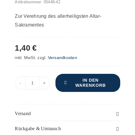
Artikelnummer:
05448-42
Zur Verehrung des allerheiligsten Altar-
Sakramentes
1,40
€
inkl. MwSt.
zzgl.
Versandkosten
IN DEN
WARENKORB
Vier
Pange
lingua
–
Versand
Viola
Rückgabe & Umtausch
oder