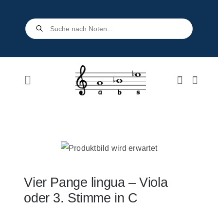
Skip
to
Products
search
content
Toggle
Navigation
Home
Shop
Über uns
Vier Pange lingua – Viola
oder 3. Stimme in C
Kontakt