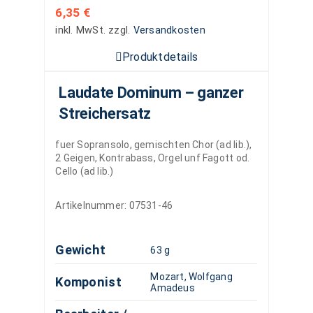
6,35
€
inkl. MwSt.
zzgl.
Versandkosten
Produktdetails
Laudate Dominum – ganzer
Streichersatz
fuer Sopransolo, gemischten Chor (ad lib.),
2 Geigen, Kontrabass, Orgel unf Fagott od.
Cello (ad lib.)
Artikelnummer:
07531-46
Gewicht
63 g
Mozart, Wolfgang
Komponist
Amadeus