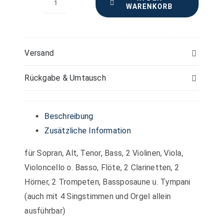
WARENKORB
Vier
Pange
lingua
–
Versand
Horn
Rückgabe & Umtausch
(Hörner)
Menge
Beschreibung
Zusätzliche Information
für Sopran, Alt, Tenor, Bass, 2 Violinen, Viola,
Violoncello o. Basso, Flöte, 2 Clarinetten, 2
Hörner, 2 Trompeten, Bassposaune u. Tympani
(auch mit 4 Singstimmen und Orgel allein
ausführbar)