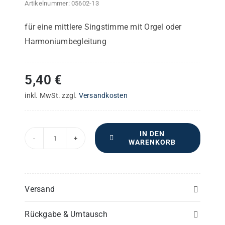
Artikelnummer:
05602-13
für eine mittlere Singstimme mit Orgel oder
Harmoniumbegleitung
5,40
€
inkl. MwSt.
zzgl.
Versandkosten
IN DEN
WARENKORB
Trauungslied
–
Solostimme
Gesang
Versand
-
Rückgabe & Umtausch
Stimmauszug