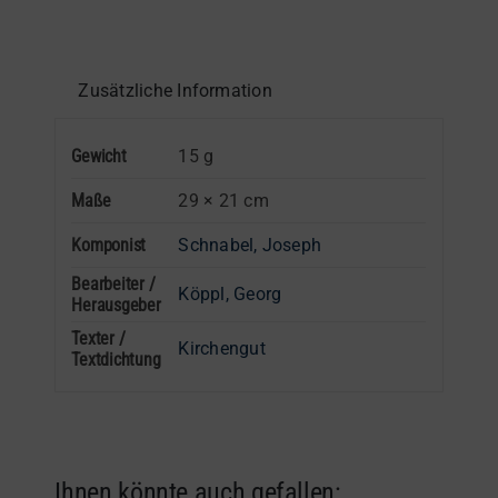
Stimme
in
B
Zusätzliche Information
Menge
Gewicht
15 g
Maße
29 × 21 cm
Komponist
Schnabel, Joseph
Bearbeiter /
Köppl, Georg
Herausgeber
Texter /
Kirchengut
Textdichtung
Ihnen könnte auch gefallen: