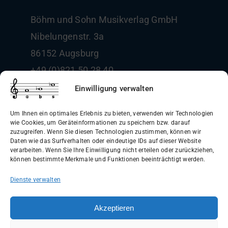
Böhm und Sohn
Musikverlag GmbH
Nibelungenstr. 3a
86152 Augsburg
+49 (0)821 50 28 40
info@boehm-und-sohn.de
Einwilligung verwalten
Um Ihnen ein optimales Erlebnis zu bieten, verwenden wir Technologien
wie Cookies, um Geräteinformationen zu speichern bzw. darauf
zuzugreifen. Wenn Sie diesen Technologien zustimmen, können wir
Daten wie das Surfverhalten oder eindeutige IDs auf dieser Website
Allgemeine Geschäftsbedingungen
verarbeiten. Wenn Sie Ihre Einwilligung nicht erteilen oder zurückziehen,
können bestimmte Merkmale und Funktionen beeinträchtigt werden.
(AGB)
Dienste verwalten
Datenschutzerklärung
Widerrufsbelehrung
Akzeptieren
Impressum