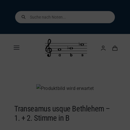
Skip
to
Products
search
content
Toggle
Navigation
Home
Shop
Über uns
Transeamus usque Bethlehem –
1. + 2. Stimme in B
Kontakt