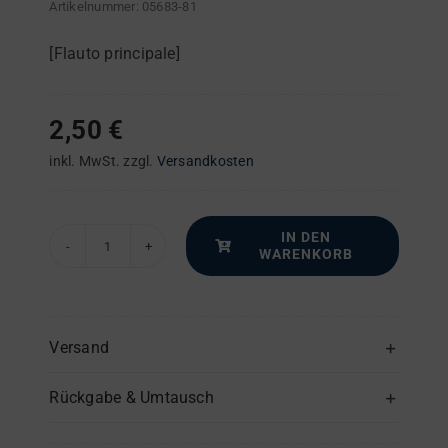
Artikelnummer:
05683-81
[Flauto principale]
2,50
€
inkl. MwSt.
zzgl.
Versandkosten
IN DEN
WARENKORB
Transeamus
usque
Bethlehem
–
Versand
1.
Rückgabe & Umtausch
+
2.