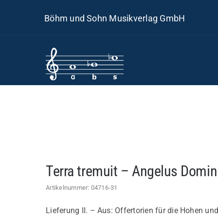
Skip
Böhm und Sohn Musikverlag GmbH
to
content
Terra tremuit – Angelus Domini
Artikelnummer:
04716-31
Lieferung II. – Aus: Offertorien für die Hohen u