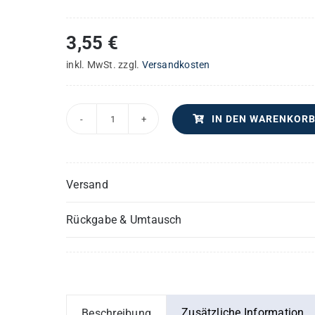
3,55
€
inkl. MwSt.
zzgl.
Versandkosten
IN DEN WARENKOR
Terra
tremuit
-
Versand
Angelus
Domini
Rückgabe & Umtausch
–
Trompete(n)
oder
Flügelhorn
(Flügelhörner)
Zusätzliche Information
Beschreibung