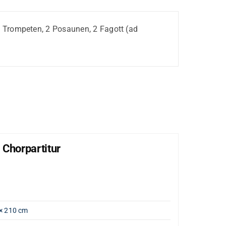
, 2 Trompeten, 2 Posaunen, 2 Fagott (ad
 Chorpartitur
Lob
"Große
Artik
Gewi
× 210 cm
Opus