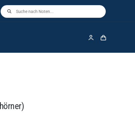
Products
search
hörner)