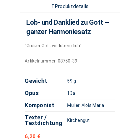
Produktdetails
Lob- und Danklied zu Gott –
ganzer Harmoniesatz
"Großer Gott wir loben dich"
Artikelnummer:
08750-39
Gewicht
59 g
Opus
13a
Komponist
Müller, Alois Maria
Texter /
Kirchengut
Textdichtung
6,20
€