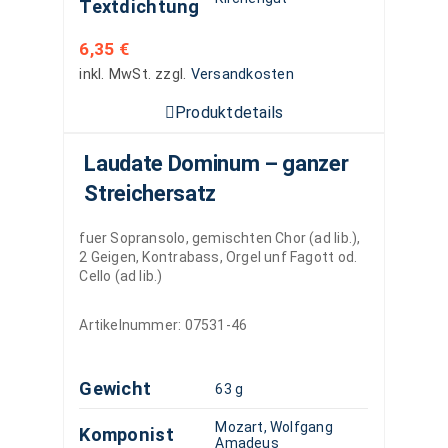
Textdichtung
6,35
€
inkl. MwSt.
zzgl.
Versandkosten
Produktdetails
Laudate Dominum – ganzer
Streichersatz
fuer Sopransolo, gemischten Chor (ad lib.),
2 Geigen, Kontrabass, Orgel unf Fagott od.
Cello (ad lib.)
Artikelnummer:
07531-46
Gewicht
63 g
Mozart, Wolfgang
Komponist
Amadeus