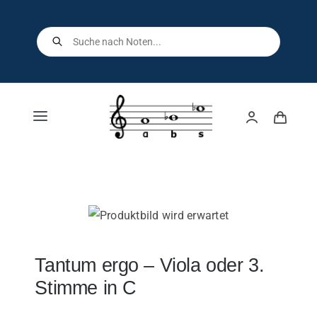
Skip
to
Products
search
content
Toggle
Navigation
Home
Shop
Über uns
Tantum ergo – Viola oder 3.
Stimme in C
Kontakt