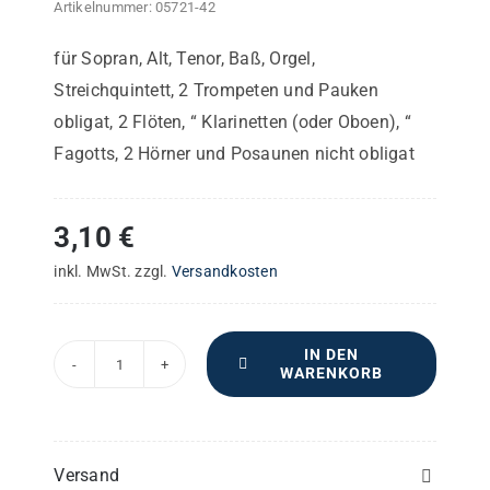
Artikelnummer:
05721-42
für Sopran, Alt, Tenor, Baß, Orgel,
Streichquintett, 2 Trompeten und Pauken
obligat, 2 Flöten, “ Klarinetten (oder Oboen), “
Fagotts, 2 Hörner und Posaunen nicht obligat
3,10
€
inkl. MwSt.
zzgl.
Versandkosten
IN DEN
WARENKORB
Tantum
ergo
–
Viola
Versand