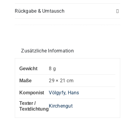
oder
Rückgabe & Umtausch
3.
Stimme
in
C
Menge
Zusätzliche Information
8 g
Gewicht
29 × 21 cm
Maße
Völgyfy, Hans
Komponist
Texter /
Kirchengut
Textdichtung