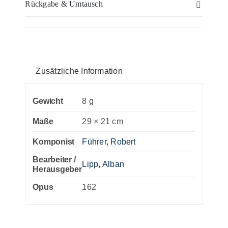
Rückgabe & Umtausch
Flöte(n)
Menge
Zusätzliche Information
Gewicht
8 g
Maße
29 × 21 cm
Komponist
Führer, Robert
Bearbeiter /
Lipp, Alban
Herausgeber
Opus
162