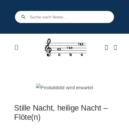
Skip
to
Products
search
content
Toggle
Navigation
Home
Shop
Über uns
Stille Nacht, heilige Nacht –
Flöte(n)
Kontakt