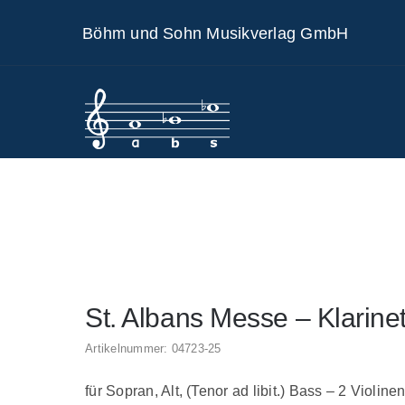
Skip
Böhm und Sohn Musikverlag GmbH
to
content
St. Albans Messe – Klarinet
Artikelnummer:
04723-25
für Sopran, Alt, (Tenor ad libit.) Bass – 2 Violi