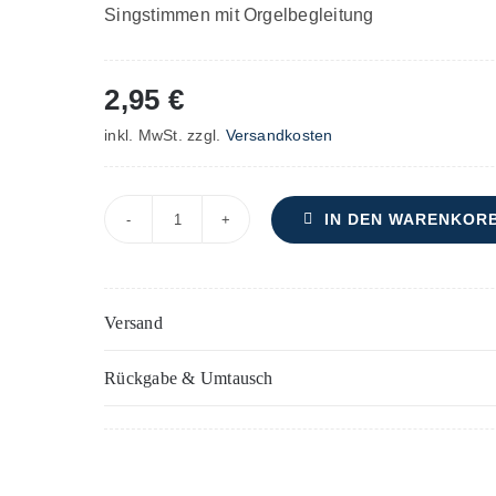
Singstimmen mit Orgelbegleitung
2,95
€
inkl. MwSt.
zzgl.
Versandkosten
IN DEN WARENKOR
St.
Albans
Messe
Versand
–
Klarinette(n)
Rückgabe & Umtausch
Menge