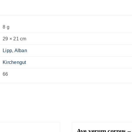
8 g
29 × 21 cm
Lipp, Alban
Kirchengut
66
Ave verum corpus –