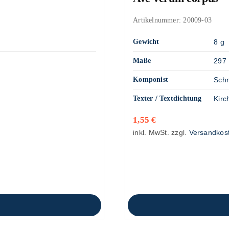
Artikelnummer:
20009-03
Gewicht
8 g
Maße
297 
Komponist
Schm
Texter / Textdichtung
Kirc
1,55
€
inkl. MwSt.
zzgl.
Versandkos