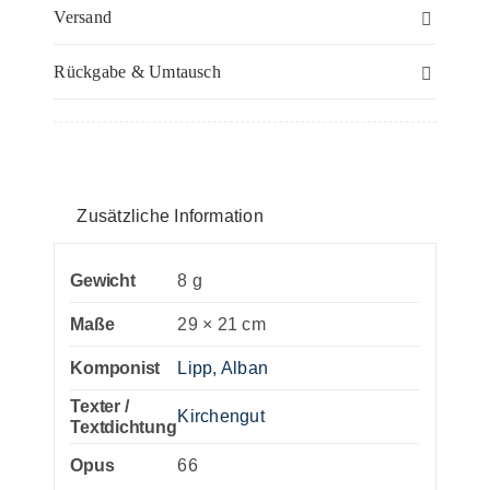
–
Versand
Horn
Rückgabe & Umtausch
(Hörner)
Menge
Zusätzliche Information
Gewicht
8 g
Maße
29 × 21 cm
Komponist
Lipp, Alban
Texter /
Kirchengut
Textdichtung
Opus
66