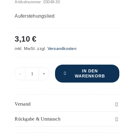
Artikelnummer:
03048-30
Auferstehungslied
3,10
€
inkl. MwSt.
zzgl.
Versandkosten
IN DEN
WARENKORB
Singt
in
jubelvollen
Chören
Versand
–
Rückgabe & Umtausch
Horn
II