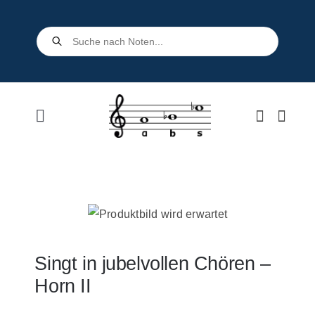
Skip
to
Products
search
content
Toggle
Navigation
Home
Shop
Über uns
Singt in jubelvollen Chören –
Horn II
Kontakt