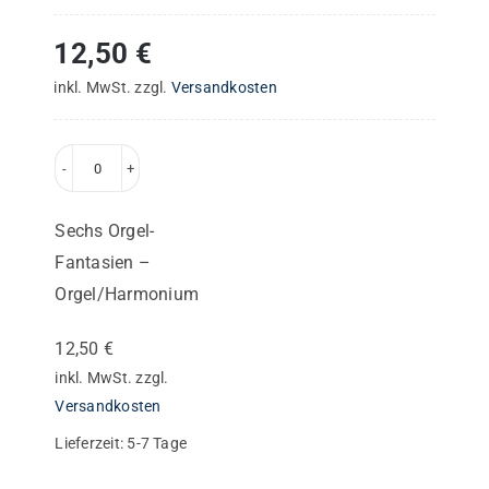
12,50
€
inkl. MwSt.
zzgl.
Versandkosten
Sechs
Orgel-
Sechs Orgel-
Fantasien
Fantasien –
–
Orgel/Harmonium
Orgel/Harmonium
Menge
12,50
€
inkl. MwSt.
zzgl.
Versandkosten
Lieferzeit:
5-7 Tage