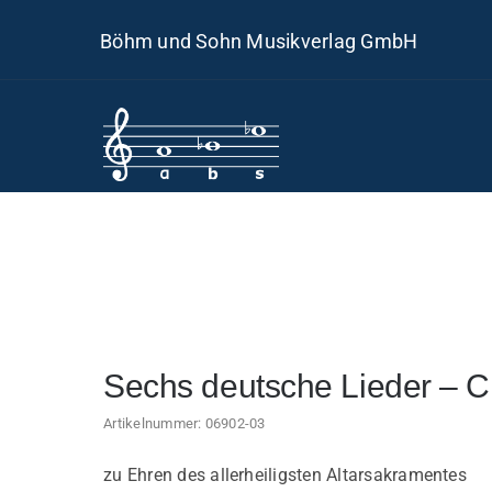
Skip
Böhm und Sohn Musikverlag GmbH
to
content
Sechs deutsche Lieder – Ch
Artikelnummer:
06902-03
zu Ehren des allerheiligsten Altarsakramentes