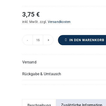
3,75
€
inkl. MwSt.
zzgl.
Versandkosten
IN DEN WARENKORB
Sechs
deutsche
Lieder
Versand
–
Chorpartitur
Rückgabe & Umtausch
Menge
Zusätzliche Information
Beschreibung