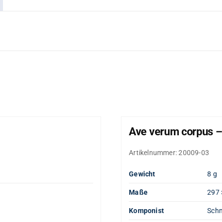
Ave verum corpus –
Artikelnummer:
20009-03
Gewicht
8 g
Maße
297 
Komponist
Schm