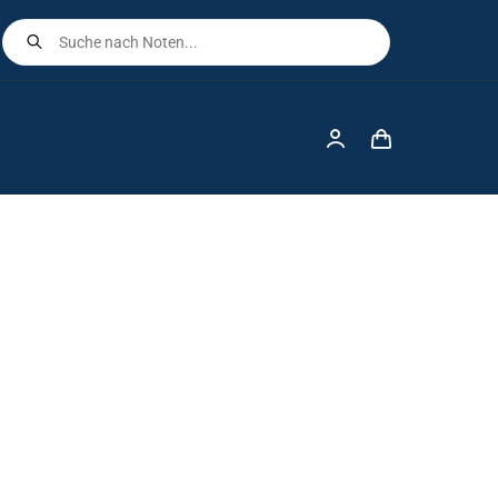
Products
search