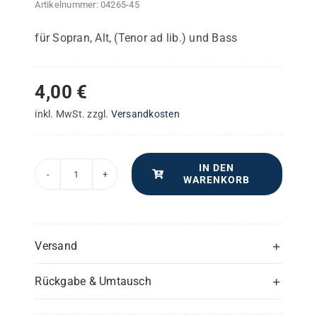
Artikelnummer:
04265-45
für Sopran, Alt, (Tenor ad lib.) und Bass
4,00
€
inkl. MwSt.
zzgl.
Versandkosten
IN DEN
WARENKORB
Sct.
Ludwig's
Messe
–
Versand
Violoncello
Rückgabe & Umtausch
&
Kontrabass