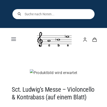
Skip
to
Products
search
content
Toggle
Navigation
Home
Shop
Über uns
Sct. Ludwig’s Messe – Violoncello
& Kontrabass (auf einem Blatt)
Kontakt