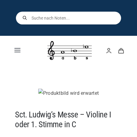
Skip
to
Products
search
content
Toggle
Navigation
Home
Shop
Über uns
Sct. Ludwig’s Messe – Violine I
oder 1. Stimme in C
Kontakt