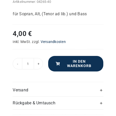
Artikelnummer:
04265-40
für Sopran, Alt, (Tenor ad lib.) und Bass
4,00
€
inkl. MwSt.
zzgl.
Versandkosten
IN DEN
WARENKORB
Sct.
Ludwig's
Messe
–
Versand
Violine
Rückgabe & Umtausch
I
oder