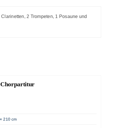
, 2 Clarinetten, 2 Trompeten, 1 Posaune und
 Chorpartitur
Lob
"Große
Artik
Gewic
× 210 cm
Opus