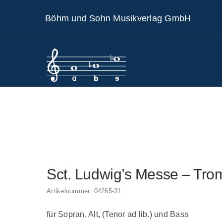
Skip
Böhm und Sohn Musikverlag GmbH
to
content
Sct. Ludwig’s Messe – Trom
Artikelnummer:
04265-31
für Sopran, Alt, (Tenor ad lib.) und Bass