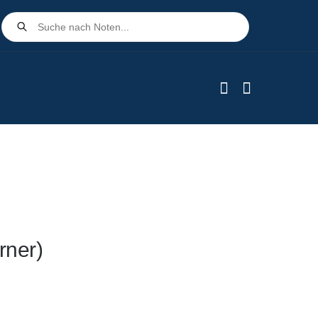
Products
search
rner)