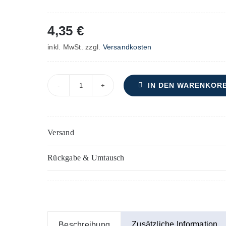
4,35
€
inkl. MwSt.
zzgl.
Versandkosten
IN DEN WARENKOR
Sct.
Ludwig's
Messe
Versand
–
Trompete(n)
Rückgabe & Umtausch
oder
Flügelhorn
(Flügelhörner)
Menge
Zusätzliche Information
Beschreibung