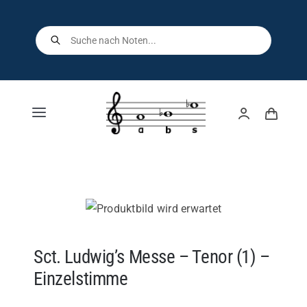
Skip
to
Products
search
content
Toggle
Navigation
Home
Shop
Über uns
Sct. Ludwig’s Messe – Tenor (1) –
Einzelstimme
Kontakt