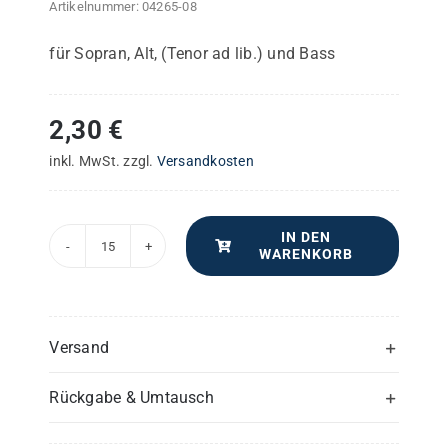
Artikelnummer:
04265-08
für Sopran, Alt, (Tenor ad lib.) und Bass
2,30
€
inkl. MwSt.
zzgl.
Versandkosten
IN DEN
WARENKORB
Sct.
Ludwig's
Messe
–
Versand
Tenor
Rückgabe & Umtausch
(1)
-