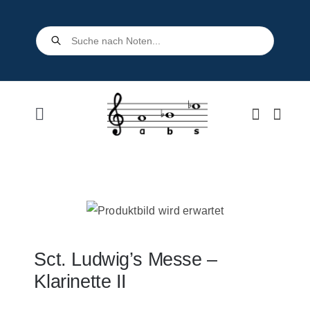
Skip
to
Products
search
content
Toggle
Navigation
Home
Shop
Über uns
Sct. Ludwig’s Messe –
Klarinette II
Kontakt