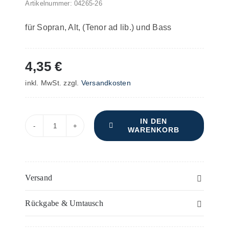
Artikelnummer:
04265-26
für Sopran, Alt, (Tenor ad lib.) und Bass
4,35
€
inkl. MwSt.
zzgl.
Versandkosten
IN DEN
WARENKORB
Sct.
Ludwig's
Messe
–
Versand
Klarinette
Rückgabe & Umtausch
II
Menge