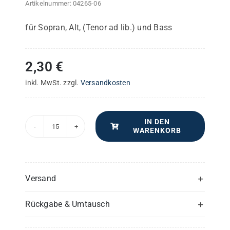
Artikelnummer:
04265-06
für Sopran, Alt, (Tenor ad lib.) und Bass
2,30
€
inkl. MwSt.
zzgl.
Versandkosten
IN DEN
WARENKORB
Sct.
Ludwig's
Messe
–
Versand
Alt
Rückgabe & Umtausch
(1)
-