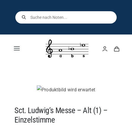
Skip
to
Products
search
content
Toggle
Navigation
Home
Shop
Über uns
Sct. Ludwig’s Messe – Alt (1) –
Einzelstimme
Kontakt