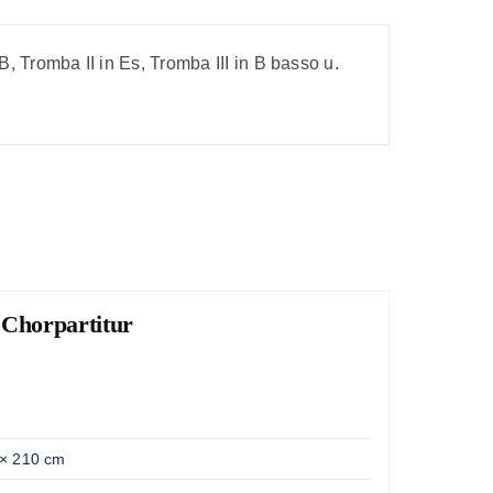
, Tromba II in Es, Tromba III in B basso u.
 Chorpartitur
Lob
"Große
Artik
Gewic
× 210 cm
Opus