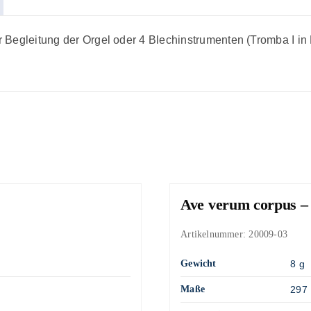
er Begleitung der Orgel oder 4 Blechinstrumenten (Tromba I in B
Ave verum corpus –
Artikelnummer:
20009-03
Gewicht
8 g
Maße
297 