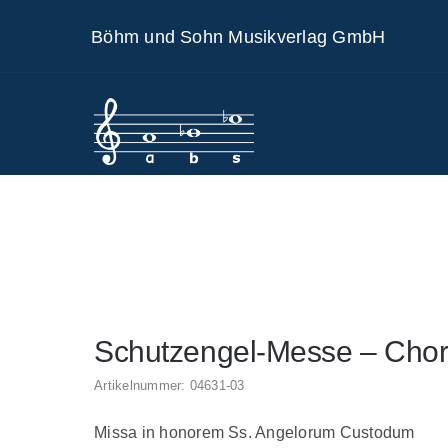
Skip
Böhm und Sohn Musikverlag GmbH
to
content
Schutzengel-Messe – Chorp
Artikelnummer:
04631-03
Missa in honorem Ss. Angelorum Custodum