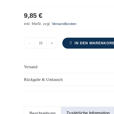
9,85
€
inkl. MwSt.
zzgl.
Versandkosten
IN DEN WARENKOR
Schutzengel-
Messe
–
Versand
Chorpartitur
Menge
Rückgabe & Umtausch
Zusätzliche Information
Beschreibung