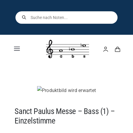
Skip
to
Products
search
content
Toggle
Navigation
Home
Shop
Über uns
Sanct Paulus Messe – Bass (1) –
Einzelstimme
Kontakt