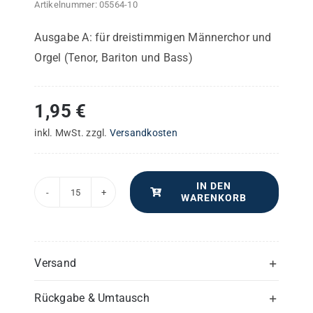
Artikelnummer:
05564-10
Ausgabe A: für dreistimmigen Männerchor und
Orgel (Tenor, Bariton und Bass)
1,95
€
inkl. MwSt.
zzgl.
Versandkosten
IN DEN
WARENKORB
Sanct
Paulus
Messe
–
Versand
Bass
Rückgabe & Umtausch
(1)