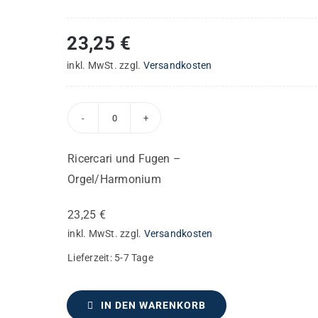
23,25
€
inkl. MwSt.
zzgl.
Versandkosten
Ricercari
und
Ricercari und Fugen –
Fugen
Orgel/Harmonium
–
Orgel/Harmonium
23,25
€
Menge
inkl. MwSt.
zzgl.
Versandkosten
Lieferzeit:
5-7 Tage
IN DEN WARENKORB