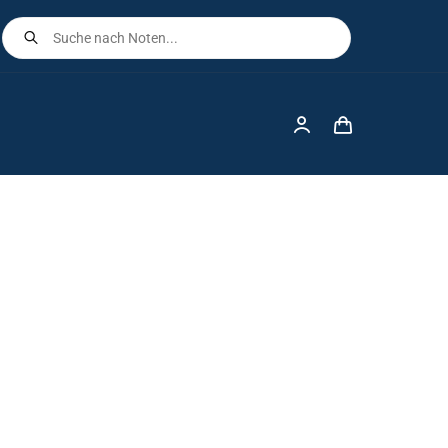
Products
search