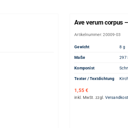
Ave verum corpus –
Artikelnummer:
20009-03
Gewicht
8 g
Maße
297 
Komponist
Schm
Texter / Textdichtung
Kirc
1,55
€
inkl. MwSt.
zzgl.
Versandkos