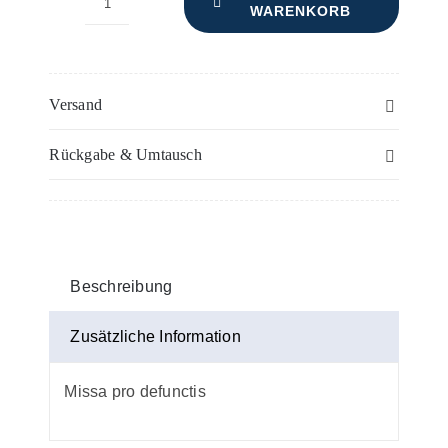
WARENKORB
Requiem
und
Libera
in
Versand
Es
Rückgabe & Umtausch
–
Posaune(n)
Menge
Beschreibung
Zusätzliche Information
Missa pro defunctis