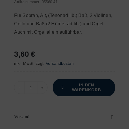
Artikelnummer:
05560-41
Für Sopran, Alt, (Tenor ad lib.) Baß, 2 Violinen,
Cello und Baß (2 Hörner ad lib.) und Orgel.
Auch mit Orgel allein aufführbar.
3,60
€
inkl. MwSt.
zzgl.
Versandkosten
IN DEN
WARENKORB
Requiem
in
C-
moll
Versand
–