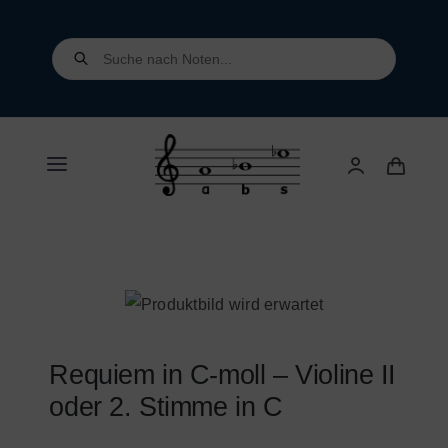
Skip
to
Products
search
content
Toggle
Navigation
Home
Shop
Über uns
Requiem in C-moll – Violine II
oder 2. Stimme in C
Kontakt