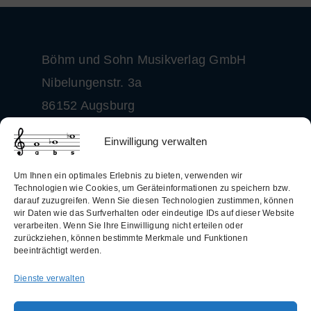
Böhm und Sohn
Musikverlag GmbH
Nibelungenstr. 3a
86152 Augsburg
+49 (0)821 50 28 40
Einwilligung verwalten
info@boehm-und-sohn.de
Um Ihnen ein optimales Erlebnis zu bieten, verwenden wir
Technologien wie Cookies, um Geräteinformationen zu speichern bzw.
darauf zuzugreifen. Wenn Sie diesen Technologien zustimmen, können
wir Daten wie das Surfverhalten oder eindeutige IDs auf dieser Website
verarbeiten. Wenn Sie Ihre Einwilligung nicht erteilen oder
Allgemeine Geschäftsbedingungen
zurückziehen, können bestimmte Merkmale und Funktionen
beeinträchtigt werden.
(AGB)
Dienste verwalten
Datenschutzerklärung
Widerrufsbelehrung