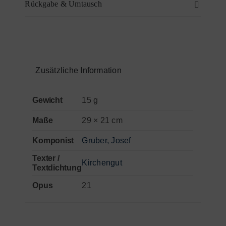
Rückgabe & Umtausch
Violine
II
oder
2.
Stimme
Zusätzliche Information
in
C
Gewicht
15 g
Menge
Maße
29 × 21 cm
Komponist
Gruber, Josef
Texter /
Kirchengut
Textdichtung
Opus
21