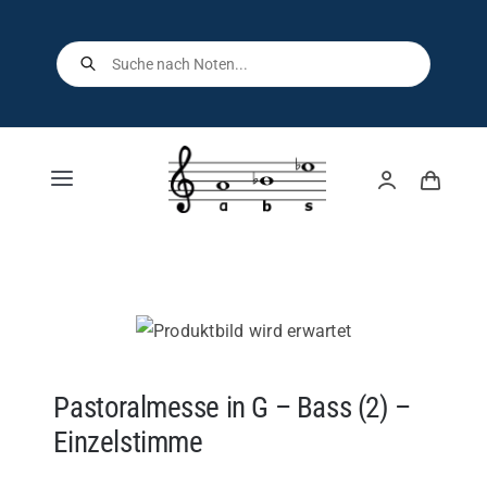
Skip
to
Products
search
content
Toggle
Navigation
Home
Shop
Über uns
Pastoralmesse in G – Bass (2) –
Einzelstimme
Kontakt