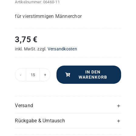
Artikelnummer:
06460-11
für vierstimmigen Männerchor
3,75
€
inkl. MwSt.
zzgl.
Versandkosten
IN DEN
WARENKORB
Pastoralmesse
in
G
–
Versand
Bass
Rückgabe & Umtausch
(2)
-