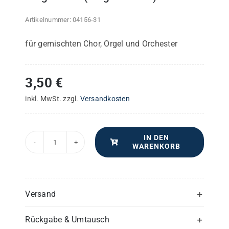
Artikelnummer:
04156-31
für gemischten Chor, Orgel und Orchester
3,50
€
inkl. MwSt.
zzgl.
Versandkosten
IN DEN
WARENKORB
Pastoralmesse
in
C
und
Versand
G
Rückgabe & Umtausch
sammt