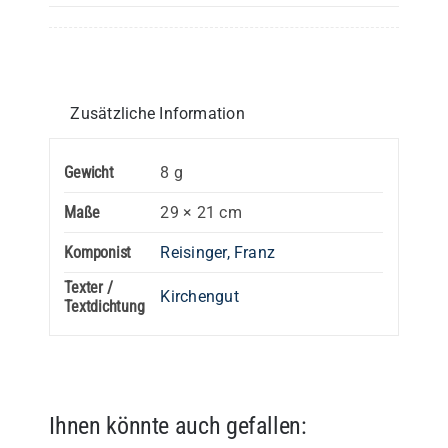
Tantum
ergo
–
Trompete(n)
Zusätzliche Information
oder
Flügelhorn
Gewicht
8 g
(Flügelhörner)
Maße
29 × 21 cm
Menge
Komponist
Reisinger, Franz
Texter /
Kirchengut
Textdichtung
Ihnen könnte auch gefallen: