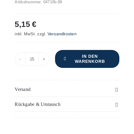
Artikelnummer:
04710b-99
5,15
€
inkl. MwSt.
zzgl.
Versandkosten
IN DEN
WARENKORB
Papst-
Hymne
–
Chor/Singst
Versand
+
Rückgabe & Umtausch
Klavier/Orgel
Menge