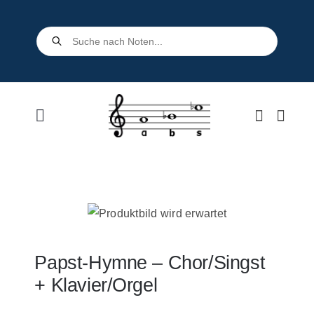
Skip
to
Products
search
content
Toggle
Navigation
Home
Shop
Über uns
Papst-Hymne – Chor/Singst
+ Klavier/Orgel
Kontakt