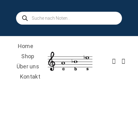
Skip
to
Products
search
content
Home
Shop
Über uns
Kontakt