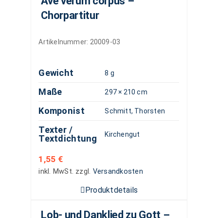
Ave verum corpus –
Chorpartitur
Artikelnummer:
20009-03
Gewicht
8 g
Maße
297 × 210 cm
Komponist
Schmitt, Thorsten
Texter /
Kirchengut
Textdichtung
1,55
€
inkl. MwSt.
zzgl.
Versandkosten
Produktdetails
Lob- und Danklied zu Gott –