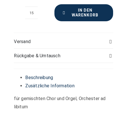
IN DEN
WARENKORB
Offertorien
für
die
hohen
Versand
Feste
Rückgabe & Umtausch
des
Kirchenjahres
–
Beschreibung
Tenor
Zusätzliche Information
(1)
für gemischten Chor und Orgel, Orchester ad
-
libitum
Einzelstimme
Menge