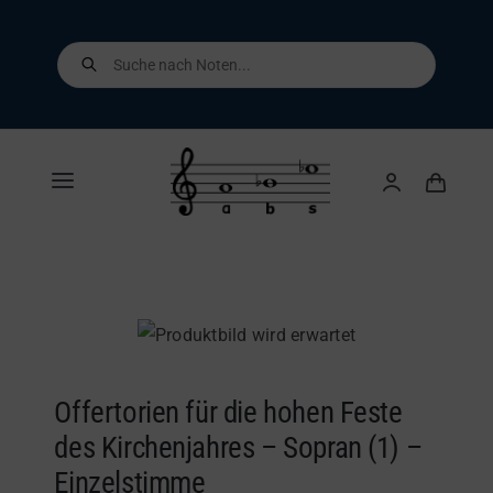
Skip
to
Products
search
content
Toggle
Navigation
Home
Shop
Über uns
Offertorien für die hohen Feste
des Kirchenjahres – Sopran (1) –
Kontakt
Einzelstimme