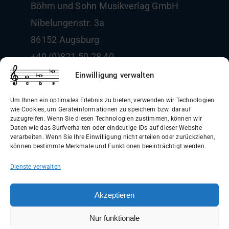
Böhm und Sohn
Musikverlag GmbH
Nibelungenstr. 3a
86152 Augsburg
+49 (0)821 50 28 40
info@boehm-und-sohn.de
Einwilligung verwalten
Um Ihnen ein optimales Erlebnis zu bieten, verwenden wir Technologien
wie Cookies, um Geräteinformationen zu speichern bzw. darauf
zuzugreifen. Wenn Sie diesen Technologien zustimmen, können wir
Daten wie das Surfverhalten oder eindeutige IDs auf dieser Website
Allgemeine Geschäftsbedingungen
verarbeiten. Wenn Sie Ihre Einwilligung nicht erteilen oder zurückziehen,
können bestimmte Merkmale und Funktionen beeinträchtigt werden.
(AGB)
Dienste verwalten
Datenschutzerklärung
Widerrufsbelehrung
Akzeptieren
Impressum
Nur funktionale
Versandinformationen