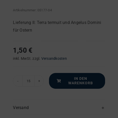
Artikelnummer:
05177-04
Lieferung II: Terra termuit und Angelus Domini
für Ostern
1,50
€
inkl. MwSt.
zzgl.
Versandkosten
IN DEN
WARENKORB
Offertorien
für
die
hohen
Versand
Feste