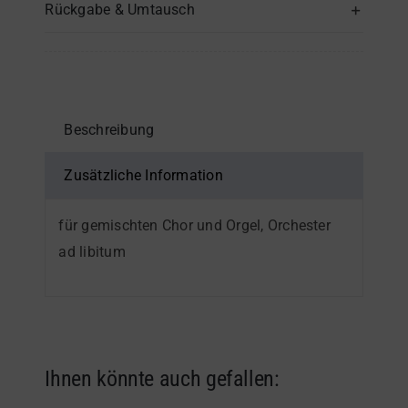
Rückgabe & Umtausch
des
Kirchenjahres
–
Sopran
(1)
Beschreibung
-
Einzelstimme
Zusätzliche Information
Menge
für gemischten Chor und Orgel, Orchester
ad libitum
Ihnen könnte auch gefallen: