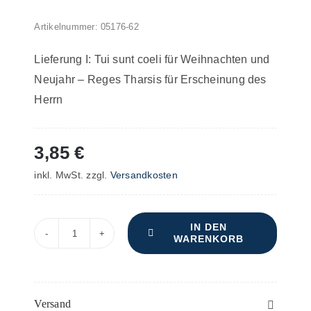
Artikelnummer:
05176-62
Lieferung I: Tui sunt coeli für Weihnachten und
Neujahr – Reges Tharsis für Erscheinung des
Herrn
3,85
€
inkl. MwSt.
zzgl.
Versandkosten
IN DEN
WARENKORB
Offertorien
für
die
hohen
Versand