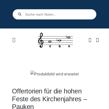
Skip
to
Products
search
content
Toggle
Navigation
Home
Shop
Über uns
Offertorien für die hohen
Feste des Kirchenjahres –
Kontakt
Pauken