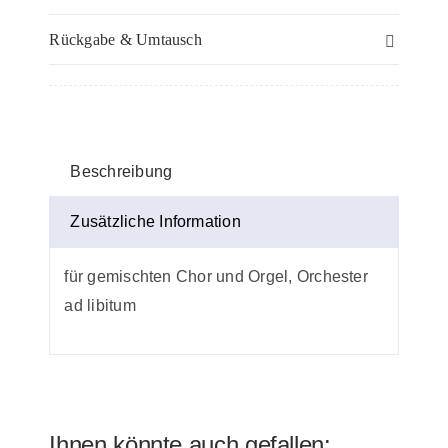
Feste
Rückgabe & Umtausch
des
Kirchenjahres
–
Pauken
Menge
Beschreibung
Zusätzliche Information
für gemischten Chor und Orgel, Orchester
ad libitum
Ihnen könnte auch gefallen: