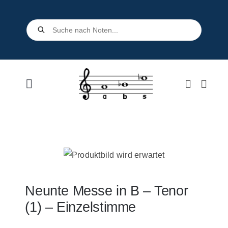
Skip
to
Products
search
content
Toggle
Navigation
Home
Shop
Über uns
Neunte Messe in B – Tenor
(1) – Einzelstimme
Kontakt