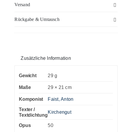
B
Versand
–
Rückgabe & Umtausch
Tenor
(1)
-
Einzelstimme
Menge
Zusätzliche Information
Gewicht
29 g
Maße
29 × 21 cm
Komponist
Faist, Anton
Texter /
Kirchengut
Textdichtung
Opus
50